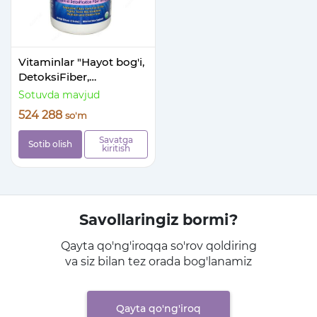
Vitaminlar "Hayot bog'i,
DetoksiFiber,
detoksifikatsiya uchun
Sotuvda mavjud
maxsus tolalar
524 288
so'm
aralashmasi"
Savatga
Sotib olish
kiritish
Savollaringiz bormi?
Qayta qo'ng'iroqqa so'rov qoldiring
va siz bilan tez orada bog'lanamiz
Qayta qo'ng'iroq