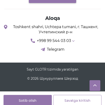
Aloqa
Toshkent shahri, Uchtepa tumani, г. Ташкент,
Учтепинский р-н
+998 99 544 03 03
Telegram
Sayt GLOTR tizimida yaratilgan
© 2026 Шукуруллаев Шерзод
Sotib olish
Savatga kiritish