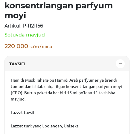
konsentrlangan parfyum
moyi
Artikul:
P-1121156
Sotuvda mavjud
220 000
so'm / dona
TAVSIFI
Hamidi Musk Tahara-bu Hamidi Arab parfyumeriya brendi
tomonidan ishlab chiqarilgan konsentrlangan parfyum moyi
(CPO). Butun paketda har biri 15 ml bo'lgan 12 ta shisha
mavjud.
Lazzat tavsifi
Lazzat turi: yangi, oqlangan, Uniseks.