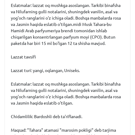
Eslatmalar: lazzat oq mushkga asoslangan. Tarkibi binafsha
va Nilufarning gulli notalarini, shuningdek vanilin, asal va
yog'och ranglarini o'z ichiga oladi. Boshqa manbalarda rosa
va Jasmin haqida eslatib o'tilgan.midi Musk Tahara-bu
Hamidi Arab parfyumeriya brendi tomonidan ishlab
chiqarilgan konsentrlangan parfyum moyi (CPO). Butun
paketda har biri 15 ml bo'lgan 12 ta shisha mavjud.
Lazzat tavsifi
Lazzat turi: yangi, oqlangan, Uniseks.
Eslatmalar: lazzat oq mushkga asoslangan. Tarkibi binafsha
va Nilufarning gulli notalarini, shuningdek vanilin, asal va
yog'och ranglarini o'z ichiga oladi. Boshqa manbalarda rosa
va Jasmin haqida eslatib o'tilgan.
Chidamlilik: Bardoshli deb ta'riflanadi.
Maqsad: "Tahara" atamasi "marosim pokligi" deb tarjima