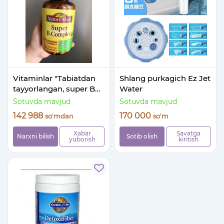
Vitaminlar "Tabiatdan
Shlang purkagich Ez Jet
tayyorlangan, super B
Water
kompleksi"
Sotuvda mavjud
Sotuvda mavjud
142 988
170 000
so'm
dan
so'm
Xabar
Savatga
Narxni bilish
Sotib olish
yuborish
kiritish