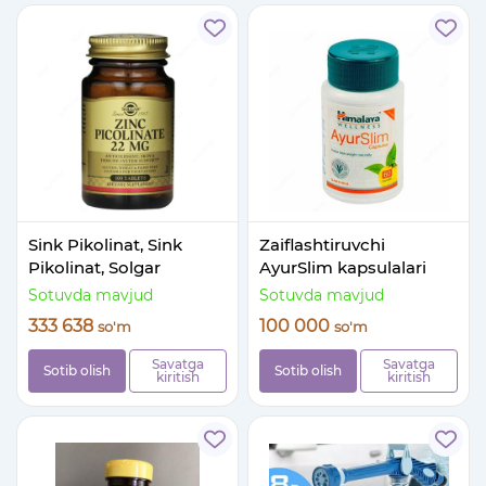
Sink Pikolinat, Sink
Zaiflashtiruvchi
Pikolinat, Solgar
AyurSlim kapsulalari
Sotuvda mavjud
Sotuvda mavjud
333 638
100 000
so'm
so'm
Savatga
Savatga
Sotib olish
Sotib olish
kiritish
kiritish