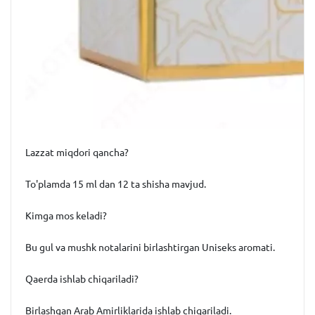
Lazzat miqdori qancha?
To'plamda 15 ml dan 12 ta shisha mavjud.
Kimga mos keladi?
Bu gul va mushk notalarini birlashtirgan Uniseks aromati.
Qaerda ishlab chiqariladi?
Birlashgan Arab Amirliklarida ishlab chiqariladi.