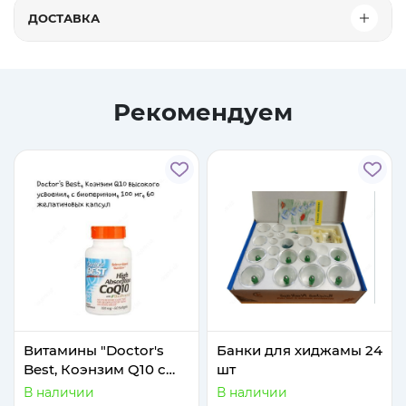
ДОСТАВКА
Рекомендуем
Витамины "Doctor's
Банки для хиджамы 24
Best, Коэнзим Q10 с
шт
высокой степенью
В наличии
В наличии