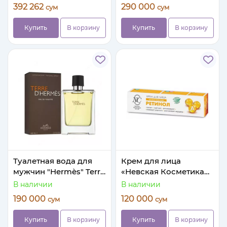
всасывания с
392 262
290 000
сум
сум
BioPerine"
Купить
В корзину
Купить
В корзину
Туалетная вода для
Крем для лица
мужчин "Hermès" Terre
«Невская Косметика
d'Hermès, 100 мл.
Ретинол»
В наличии
В наличии
(Копия-А) Турция
190 000
120 000
сум
сум
Купить
В корзину
Купить
В корзину