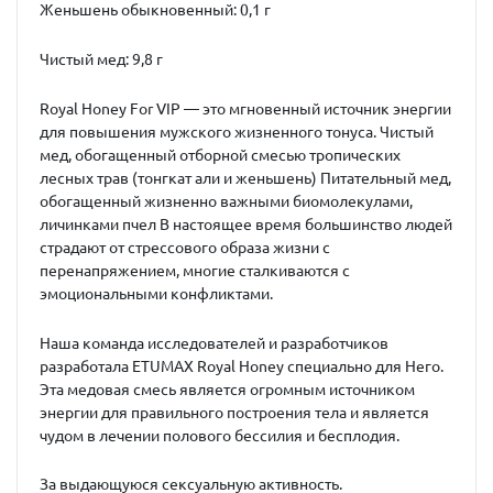
Женьшень обыкновенный: 0,1 г
Чистый мед: 9,8 г
Royal Honey For VIP
— это мгновенный источник энергии
для повышения мужского жизненного тонуса. Чистый
мед, обогащенный отборной смесью тропических
лесных трав (тонгкат али и женьшень) Питательный мед,
обогащенный жизненно важными биомолекулами,
личинками пчел В настоящее время большинство людей
страдают от стрессового образа жизни с
перенапряжением, многие сталкиваются с
эмоциональными конфликтами.
Наша команда исследователей и разработчиков
разработала
ETUMAX Royal Honey
специально для Него.
Эта медовая смесь является огромным источником
энергии для правильного построения тела и является
чудом в лечении полового бессилия и бесплодия.
За выдающуюся сексуальную активность.