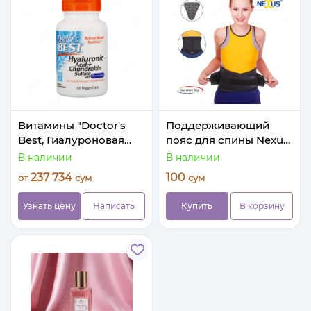
Витамины "Doctor's
Поддерживающий
Best, Гиалуроновая
пояс для спины Nexus
кислота и сульфат
Waist Support
В наличии
В наличии
хондроитина"
237 734
100
от
сум
сум
Узнать цену
Написать
Купить
В корзину