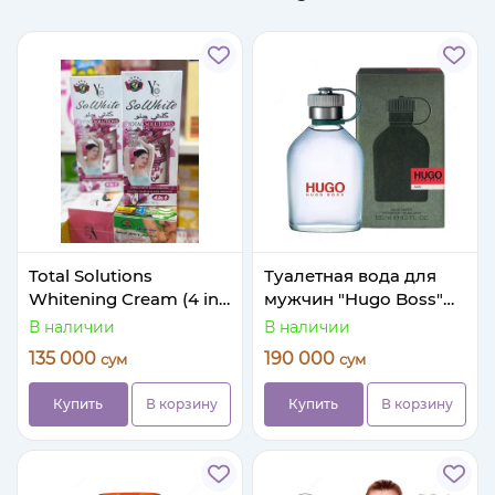
Total Solutions
Туалетная вода для
Whitening Cream (4 in
мужчин "Hugo Boss"
1) — крем для
Hugo Man, 125 мл.
В наличии
В наличии
отбеливания и ухода
(Копия-А) Турция
135 000
190 000
сум
сум
за кожей
чувствительных зон
Купить
В корзину
Купить
В корзину