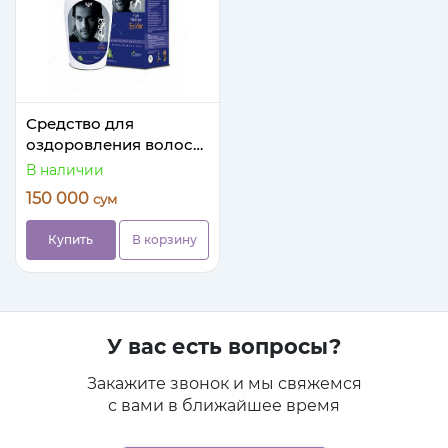
Средство для
оздоровления волос
мужское Sesa Hair
В наличии
Vitaliser For Men
150 000
сум
Купить
В корзину
У вас есть вопросы?
Закажите звонок и мы свяжемся
с вами в ближайшее время