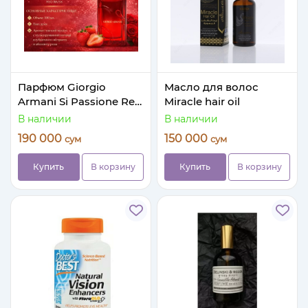
Парфюм Giorgio
Масло для волос
Armani Si Passione Red
Miracle hair oil
Musk
В наличии
В наличии
190 000
150 000
сум
сум
Купить
В корзину
Купить
В корзину