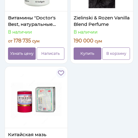
Витамины "Doctor's
Zielinski & Rozen Vanilla
Best, натуральные
Blend Perfume
средства для
В наличии
В наличии
улучшения зрения с
178 735
190 000
от
сум
сум
лютеином FloraGlo"
Узнать цену
Написать
Купить
В корзину
Китайская мазь