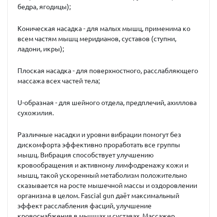
бедра, ягодицы);
Коническая насадка - для малых мышц, применима ко
всем частям мышц меридианов, суставов (ступни,
ладони, икры);
Плоская насадка - для поверхностного, расслабляющего
массажа всех частей тела;
U-образная - для шейного отдела, предплечий, ахиллова
сухожилия.
Различные насадки и уровни вибрации помогут без
дискомфорта эффективно проработать все группы
мышц. Вибрация способствует улучшению
кровообращения и активному лимфодренажу кожи и
мышц, такой ускоренный метаболизм положительно
сказывается на росте мышечной массы и оздоровлении
организма в целом. Fascial gun даёт максимальный
эффект расслабления фасций, улучшение
кровоснабжения в мышцах и суставах. Массажер