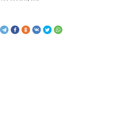
Sotib olish
Savatga kiritish
Xabar yuborish