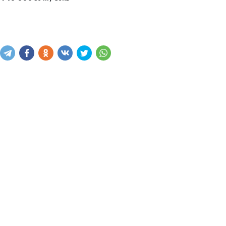
Sotib olish
Savatga kiritish
Xabar yuborish