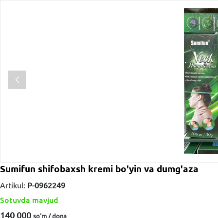
Sumifun shifobaxsh kremi bo'yin va dumg'aza
Artikul:
P-0962249
Sotuvda mavjud
140 000
so'm / dona