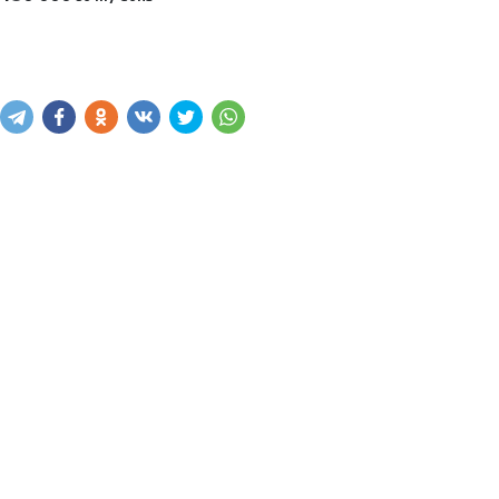
Sotib olish
Savatga kiritish
Xabar yuborish