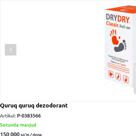
Quruq quruq dezodorant
Artikul:
P-0383566
Sotuvda mavjud
150 000
so'm / dona